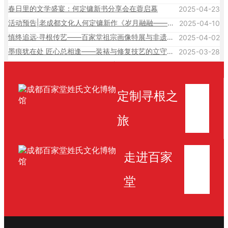
春日里的文学盛宴：何定镛新书分享会在蓉启幕
2025-04-23
活动预告|老成都文化人何定镛新作《岁月融融——何定镛作品选》分享会将在成都百家堂姓氏博物馆举行
2025-04-10
慎终追远·寻根传艺——百家堂祖宗画像特展与非遗修复技艺体验公益活动预告
2025-04-02
墨痕犹在处 匠心总相逢——装裱与修复技艺的立守之道
2025-03-28
定制寻根之
旅
走进百家
堂