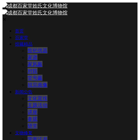
✕
首页
百家堂
馆藏精品
祭祀供器
家谱
家风匾
对联
堂号匾
祖宗画像
新闻公告
文化宣传
主题活动
讲座
参观
研学
文物修复
荣誉证书