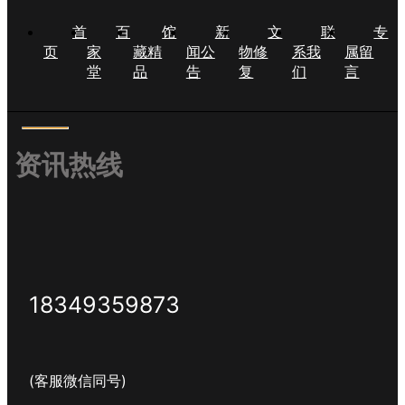
首
百
馆
新
文
联
专
页
家
藏精
闻公
物修
系我
属留
堂
品
告
复
们
言
资讯热线
18349359873
(客服微信同号)