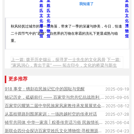
我知道了
秋风轻抚过城市的每一个角落，带来了一季的深邃与静美，今日，恰逢
二十四节气中的“霜降”，自然界的万物在寒霜的洗礼下更显成熟与稳
重。
上一篇: 拨开历史烟云，探寻罗一士先生的文化风骨
下一篇:
“家风润心，青出于蓝” —— 拓古印今，文化的桥梁与新生
更多推荐
918 事变：镌刻在民族记忆中的国耻与觉醒
2025-09-19
铭记历史，砥砺前行 —— 百家堂与您共忆抗战胜利 80 周年
2025-09-05
百家堂闪耀第二届中华民族家风家教传承发展展览会​：让家文化之光照亮更多心灵
2025-08-12
从荔枝驿路到围屏家训：一场跨越时空的传承对话
2025-07-28
铸牢共同体 中华一家亲 | 粽香传意话习俗 民族情长聚同心
2025-06-04
新联会四分会探访百家堂姓氏文化博物馆:寻根溯源话传承，共筑文化自信新纽带
2025-04-23