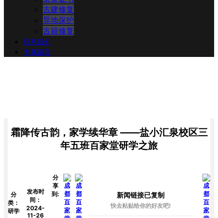
古建修复
异地保护
古籍修复
联系我们
专属留言
霜降传古韵，家学续华章 ——盐小汇泉校区三
年五班百家堂研学之旅
分
享
发布时
到:
新闻链接已复制
分
间：
类：
快去粘贴给你的好友吧!
2024-
研学
11-26